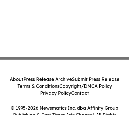
About
Press Release Archive
Submit Press Release
Terms & Conditions
Copyright/DMCA Policy
Privacy Policy
Contact
© 1995-2026 Newsmatics Inc. dba Affinity Group
Publishing & East Timor Arts Channel. All Rights
Reserved.