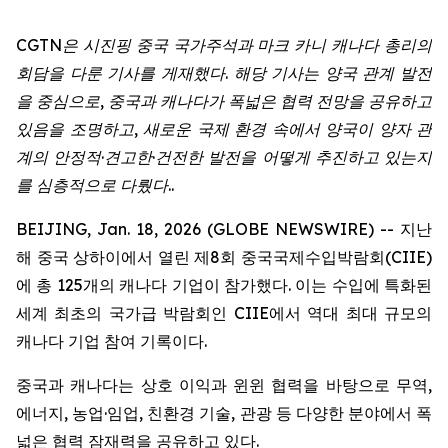
CGTN
은
시진핑
중국
국가주석과
마크
카니
캐나다
총리의
회담을
다룬
기사를
게재했다
.
해당
기사는
양국
관계
발전
을
중심으로
,
중국과
캐나다가
폭넓은
협력
전망을
공유하고
있음을
조명하고
,
새로운
국제
환경
속에서
양국이
양자
관
계의
안정적
·
견고한
·
건전한
발전을
어떻게
추진하고
있는지
를
심층적으로
다뤘다
..
BEIJING, Jan. 18, 2026 (GLOBE NEWSWIRE) -- 지난
해 중국 상하이에서 열린 제8회 중국국제수입박람회(CIIE)
에 총 125개의 캐나다 기업이 참가했다. 이는 수입에 특화된
세계 최초의 국가급 박람회인 CIIE에서 역대 최대 규모의
캐나다 기업 참여 기록이다.
중국과 캐나다는 상호 이익과 윈윈 협력을 바탕으로 무역,
에너지, 농업·임업, 친환경 기술, 관광 등 다양한 분야에서 폭
넓은 협력 잠재력을 공유하고 있다.